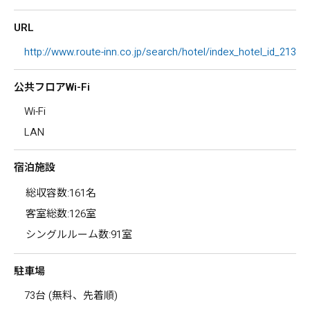
URL
http://www.route-inn.co.jp/search/hotel/index_hotel_id_213
公共フロアWi-Fi
Wi-Fi
LAN
宿泊施設
総収容数:161名
客室総数:126室
シングルルーム数:91室
駐車場
73台 (無料、先着順)