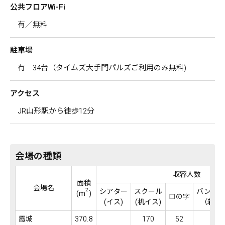
公共フロアWi-Fi
有／無料
駐車場
有 34台（タイムズ大手門パルズご利用のみ無料)
アクセス
JR山形駅から徒歩12分
会場の種類
収容人数
面積
会場名
2
シアター
スクール
バンケッ
(m
)
ロの字
(イス)
(机イス)
（着席
霞城
370.8
170
52
96