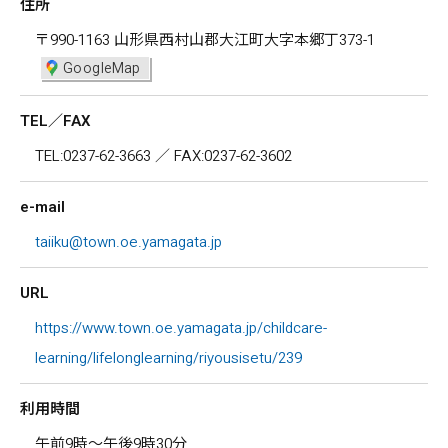
住所
〒990-1163 山形県西村山郡大江町大字本郷丁373-1
GoogleMap
TEL／FAX
TEL:0237-62-3663 ／ FAX:0237-62-3602
e-mail
taiiku@town.oe.yamagata.jp
URL
https://www.town.oe.yamagata.jp/childcare-
learning/lifelonglearning/riyousisetu/239
利用時間
午前9時～午後9時30分