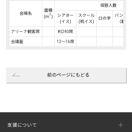
収容人数
面積
会場名
2
シアター
スクール
バンケッ
(m
)
ロの字
(イス)
(机イス)
（着席
アリーナ観客席
約240席
会議室
12～16席
前のページにもどる
支援について