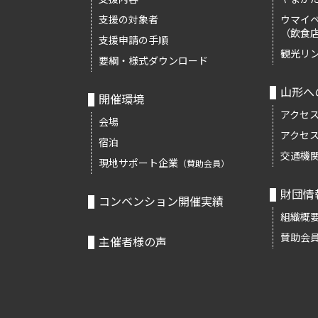
支援の対象者
ウマイ
（飲食
支援申請の手順
観光リ
要綱・様式ダウンロード
山形へ
開催環境
アクセ
会場
アクセ
宿泊
交通機
現地サポート企業
（賛助会員）
財団情
コンベンション開催実績
組織概
賛助会
主催者様の声