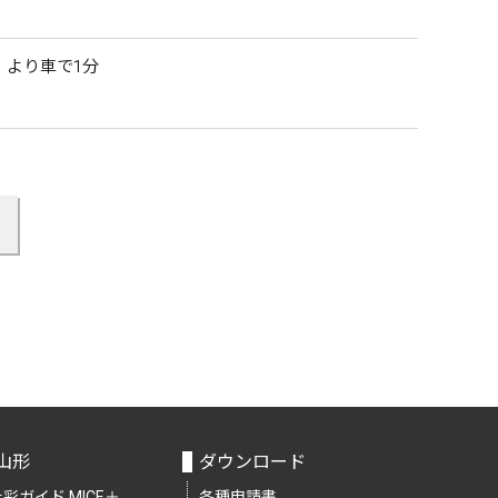
）より車で1分
山形
ダウンロード
彩ガイド MICE＋
各種申請書