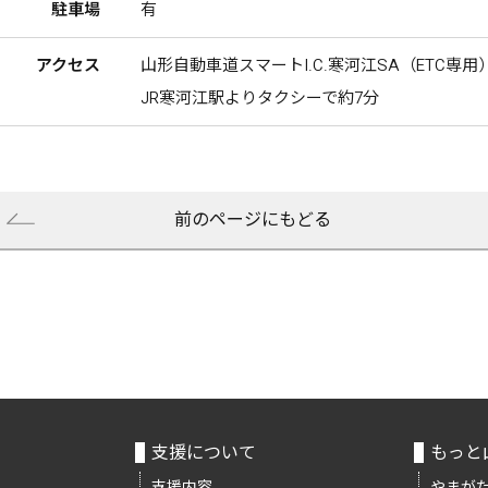
駐車場
有
アクセス
山形自動車道スマートI.C.寒河江SA（ETC専用
JR寒河江駅よりタクシーで約7分
前のページにもどる
支援について
もっと
支援内容
やまがた